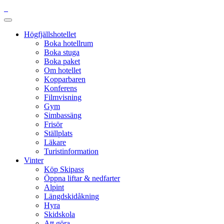
Högfjällshotellet
Boka hotellrum
Boka stuga
Boka paket
Om hotellet
Kopparbaren
Konferens
Filmvisning
Gym
Simbassäng
Frisör
Ställplats
Läkare
Turistinformation
Vinter
Köp Skipass
Öppna liftar & nedfarter
Alpint
Längdskidåkning
Hyra
Skidskola
Att göra