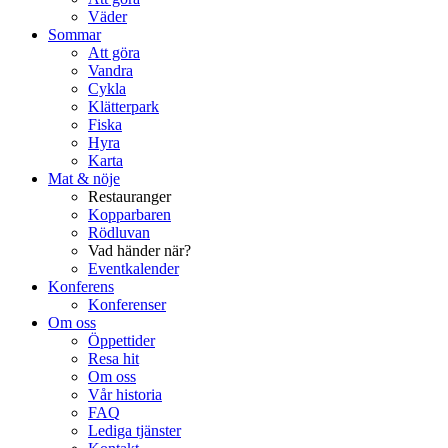
Väder
Sommar
Att göra
Vandra
Cykla
Klätterpark
Fiska
Hyra
Karta
Mat & nöje
Restauranger
Kopparbaren
Rödluvan
Vad händer när?
Eventkalender
Konferens
Konferenser
Om oss
Öppettider
Resa hit
Om oss
Vår historia
FAQ
Lediga tjänster