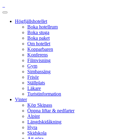
Högfjällshotellet
Boka hotellrum
Boka stuga
Boka paket
Om hotellet
Kopparbaren
Konferens
Filmvisning
Gym
Simbassäng
Frisör
Ställplats
Läkare
Turistinformation
Vinter
Köp Skipass
Öppna liftar & nedfarter
Alpint
Längdskidåkning
Hyra
Skidskola
Att göra