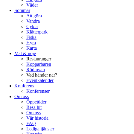
Väder
Sommar
Att göra
Vandra
Cykla
Klätterpark
Fiska
Hyra
Karta
Mat & nöje
Restauranger
Kopparbaren
Rödluvan
Vad händer när?
Eventkalender
Konferens
Konferenser
Om oss
Öppettider
Resa hit
Om oss
Vår historia
FAQ
Lediga tjänster